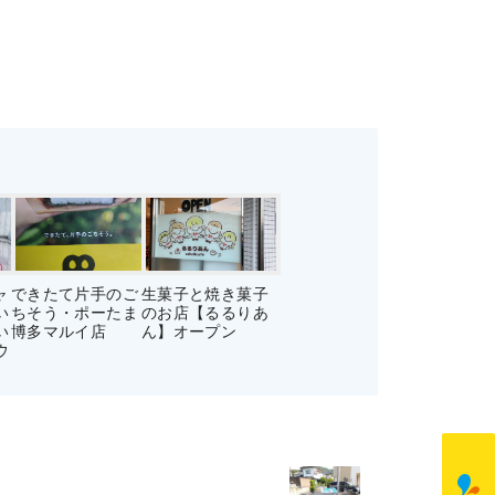
ャ
できたて片手のご
生菓子と焼き菓子
い
ちそう・ポーたま
のお店【るるりあ
い
博多マルイ店
ん】オープン
ウ