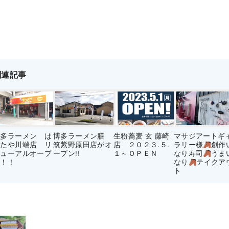
関連記事
博多ラーメン は
博多ラーメン膳
生粉蕎麦 玄 藤崎
マサジアートギ
かたや川端店 リ
筑紫野原田店がオ
店 ２０２３.５.
ラリー様
創作
ニューアルオープ
ープン!!
１～ＯＰＥＮ
なり寿司
うま
ン！！
なり
テイクア
ト