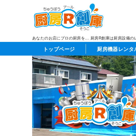
コ
ン
テ
ン
ツ
あなたのお店にプロの厨房を… 厨房R創庫は厨房設備の
へ
トップページ
厨房機器レンタ
移
動