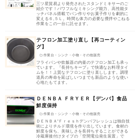
三ツ星貿易より発売されたスタンドミキサーのご
紹介です！パワフルなミキシング能力、高性能タ
ッチパネル搭載でパン作りやお菓子作りを劇的に
変える６,５Ｌ。時間も体力の必要な攪拌やこねる
作業をこの一台に託せます。
テフロン加工塗り直し【再コーティン
グ】
作業台・シンク・小物・その他販売
フライパンや炊飯器の内釜のテフロン加工も承っ
ています。『長持ちキープ』で快適なお料理タイ
ムを！！上質なテフロンに塗り直しします。調理
道具の寿命を延ばしいつまでも新品のような使い
心地たもてます。
ＤＥＮＢＡ ＦＲＹＥＲ【デンバ】食品
鮮度保持
作業台・シンク・小物・その他販売
ＤＥＮＢＡ⁺Ｆｒｅｓｈデンバフレッシュは独自技
術によりチルド環境を作り出しています。食材の
鮮度を保ち、美味しさを長持ちすることができる
冷蔵庫後付けタイプの「空間電位発生装置」で