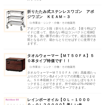
折りたたみ式ステンレスワゴン アボ
ジワゴン ＫＥＡＭ－３
作業台・シンク・小物・その他販売
アボジワゴン３段（折りたたみ式）【使う時はワ
イドに使って、使わない時はコンパクトに収納】
できる、使い勝手の良いワゴンです。組立後の出
荷となるので、箱からとりだせばすぐに使用でき
ますす。
タオルウォーマー【ＭＴ５０ＦＡ】５
０本タイプ特価です！！
作業台・シンク・小物・その他販売
タオルウォーマーＭＴ５０ＦＡ（Ｍ）高級感たっ
ぷりのブラウン色♪インテリアの邪魔になりませ
ん。５０本収納タイプでたっぷりおしぼりをスト
ックすることができます。外寸420×275×H290で
コンパクト♪65℃～75℃キープできます。
レインボーオイル【ＯＬ－１０００
０・ＯＬ２００００】美しい炎