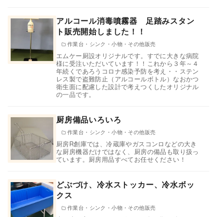
アルコール消毒噴霧器 足踏みスタン
ト販売開始しました！！
作業台・シンク・小物・その他販売
エムケー厨設オリジナルです。すでに大きな病院
様に受注いただいています！！これから３年～４
年続くであろうコロナ感染予防を考え・・ステン
レス製で盗難防止（アルコールボトル）なおかつ
衛生面に配慮した設計で考えつくしたオリジナル
の一品です。
厨房備品いろいろ
作業台・シンク・小物・その他販売
厨房R創庫では、冷蔵庫やガスコンロなどの大き
な厨房機器だけではなく、厨房の備品も取り扱っ
ています。厨房用品すべてお任せください！
どぶづけ、冷水ストッカー、冷水ボッ
クス
作業台・シンク・小物・その他販売