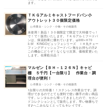
ます。
ＴＫＧアルミキャストフードパン小
アウトレット３０個限定価格
作業台・シンク・小物・その他販売
未使用！新品！３０個限定で限定で大特価でっ！
で！で！販売いたします。ＴＫＧアルミフードパ
ンは、保温効果に優れています。φ300×Ｈ70
3.5ℓ KINGOビュッフェシリーズ ＩＨ丸チェー
フィングディッシュフードパン無をお持ちの方♪
この機会にどうぞ！なくなり次第、価格変更いた
します。在庫処分品！
マルゼン【ＢＨ－１２６Ｎ】キャビ
棚 ５千円【一台限り】 作業台・調
理台が便利！
作業台・シンク・小物・その他販売
1台限りの大特価！！ステンレス作業台です。調
理ができるのでとても便利で使い勝手の良い商品
です。レンタルから帰ってきましたので、セカン
ドコレクションとして販売します。早い物勝ちで
す♪へこみもなくとってもキレイです。