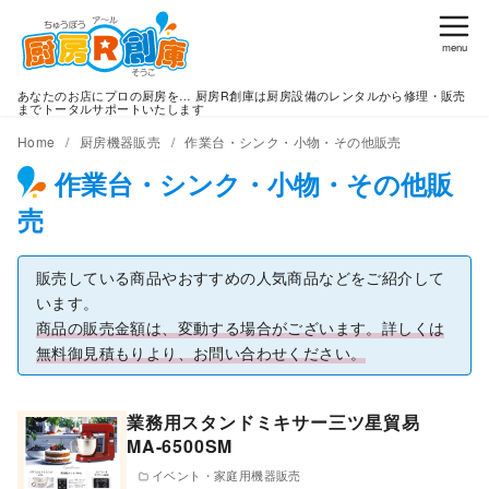
コ
ン
テ
あなたのお店にプロの厨房を… 厨房R創庫は厨房設備のレンタルから修理・販売
ン
までトータルサポートいたします
ツ
Home
厨房機器販売
作業台・シンク・小物・その他販売
へ
作業台・シンク・小物・その他販
移
売
動
販売している商品やおすすめの人気商品などをご紹介して
います。
商品の販売金額は、変動する場合がございます。詳しくは
無料御見積もりより、お問い合わせください。
業務用スタンドミキサー三ツ星貿易
MA-6500SM
イベント・家庭用機器販売