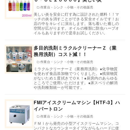
作業台・シンク・小物・その他販売
美しい炎を安全に灯す為に設計された燃料！！マ
ッチの炎を消すことができる安全オイルです！お
店の中をキレイに演出します。落ち着いた癒しの
空間が広がります。オイルの種類に防虫ハーブオ
イルもありますので是非お試しください。
多目的洗剤ミラクルクリーナーＺ（業
務用洗剤）コスト減！！
作業台・シンク・小物・その他販売
ミラクルクリーナーＺ（業務用洗剤）●化学物質
を使わず食品添加物でつくりました。●残留物質
がないため１度拭きでＯＫ！●厨房内のあらゆる
ところでご使用いただけます。●床スベリの解消
や洗剤種類統一が可能です。
FMIアイスクリームマシン【HTF-3】ハ
イパートロン
作業台・シンク・小物・その他販売
ＦＭＩから発売の小型アイスクリームマシン。コ
ンパクトなカウンタータイプながらもハードに使