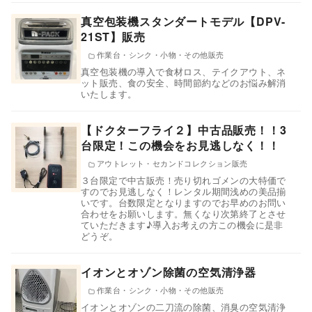
真空包装機スタンダートモデル【DPV-
21ST】販売
作業台・シンク・小物・その他販売
真空包装機の導入で食材ロス、テイクアウト、ネ
ット販売、食の安全、時間節約などのお悩み解消
いたします。
【ドクターフライ２】中古品販売！！3
台限定！この機会をお見逃しなく！！
アウトレット・セカンドコレクション販売
３台限定で中古販売！売り切れゴメンの大特価で
すのでお見逃しなく！レンタル期間浅めの美品揃
いです。台数限定となりますのでお早めのお問い
合わせをお願いします。無くなり次第終了とさせ
ていただきます♪導入お考えの方この機会に是非
どうぞ。
イオンとオゾン除菌の空気清浄器
作業台・シンク・小物・その他販売
イオンとオゾンの二刀流の除菌、消臭の空気清浄