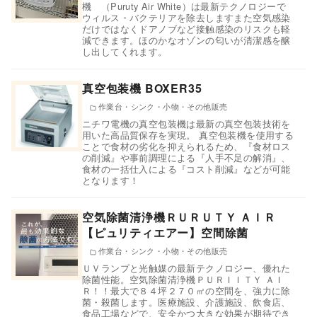
機 （Puruty Air White）は最新テクノロジーで
ウィルス・バクテリアを除去しますまた空気感染
だけではなくドアノブなど接触感染のリスクも軽
減できます。ほのかなオゾンの匂いが清潔感を醸
し出してくれます。
真空包装機 BOXER35
作業台・シンク・小物・その他販売
ニチワ電機の真空包装機は最新の真空包装技術を
用いた高品質保存を実現。 真空包装機を使用する
ことで食材の劣化を抑えられるため、『食材ロス
の削減』や事前調理による『人手不足の解消』、
食材の一括仕入による『コスト削減』などが可能
となります！
空気除菌清浄機ＲＵＲＵＴＹ ＡＩＲ
【ピュリティエアー】空間除菌
作業台・シンク・小物・その他販売
ＵＶランプと光触媒の最新テクノロジー、優れた
除菌性能。空気除菌清浄機ＰＵＲＩＩＴＹ ＡＩ
Ｒ！！最大で８４坪２７０㎡の空間を、強力に除
菌・殺菌します。医療施設、介護施設、飲食店、
食品工場などで、安全かつ大きな効果が期待でき