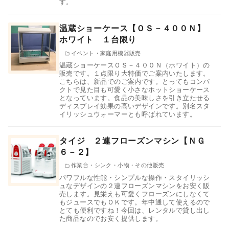
す。
温蔵ショーケース【ＯＳ－４００Ｎ】
ホワイト １台限り
イベント・家庭用機器販売
温蔵ショーケースＯＳ－４００Ｎ（ホワイト）の
販売です。１点限り大特価でご案内いたします。
こちらは、新品でのご案内です。とってもコンパ
クトで見た目も可愛く小さなホットショーケース
となっています。食品の美味しさを引き立たせる
ディスプレイ効果の高いデザインです。別名スタ
イリッシュウォーマーとも呼ばれています。
タイジ ２連フローズンマシン【ＮＧ
６－２】
作業台・シンク・小物・その他販売
パワフルな性能・シンプルな操作・スタイリッシ
ュなデザインの２連フローズンマシンをお安く販
売します。見栄えも可愛くフローズンにしなくて
もジュースでもＯＫです。年中通して使えるので
とても便利ですね！今回は、レンタルで貸し出し
た商品なのでお安く提供します。