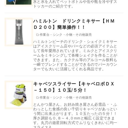
氷と水を入れてペットボトルや缶や瓶を冷やすス
トッカーのご紹介です。
ハミルトン ドリンクミキサー【ＨＭ
Ｄ２００】簡単操作！！
作業台・シンク・小物・その他販売
ハミルトンビーチのドリンク・シェイクミキサー
はアイスクリーム店やバーなどの必須アイテムと
して長年愛用されています。ミルクとアイスクリ
ームをミキシングして各種シェイクを作ることが
できます。また、カクテル等のアルコール飲料も
一瞬でブレンドすることができるのでバーカウン
ターでも大いに活躍してくれる商品です。
キャベツスライサー【キャベロボＤＸ
－１５０】１０玉/５分！
作業台・シンク・小物・その他販売
とんかつ屋さん、お好み焼き屋さん必需品・・ふ
わっとした食感の良い千切りキャベツがあっとい
う間に出来上がります。１０玉たったの５分！！
厚さ調節も０,８～４,０mmと幅広く設定できま
す。丸刃の遊星回転方式でムリなくきれいに均一
スライス♪