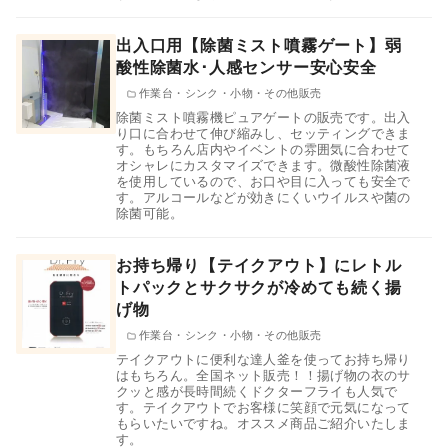
出入口用【除菌ミスト噴霧ゲート】弱
酸性除菌水･人感センサー安心安全
作業台・シンク・小物・その他販売
除菌ミスト噴霧機ピュアゲートの販売です。出入
り口に合わせて伸び縮みし、セッティングできま
す。もちろん店内やイベントの雰囲気に合わせて
オシャレにカスタマイズできます。微酸性除菌液
を使用しているので、お口や目に入っても安全で
す。アルコールなどが効きにくいウイルスや菌の
除菌可能。
お持ち帰り【テイクアウト】にレトル
トパックとサクサクが冷めても続く揚
げ物
作業台・シンク・小物・その他販売
テイクアウトに便利な達人釜を使ってお持ち帰り
はもちろん。全国ネット販売！！揚げ物の衣のサ
クッと感が長時間続くドクターフライも人気で
す。テイクアウトでお客様に笑顔で元気になって
もらいたいですね。オススメ商品ご紹介いたしま
す。