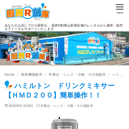
コ
ン
テ
あなたのお店にプロの厨房を… 厨房R創庫は厨房設備のレンタルから修理・販売
ン
までトータルサポートいたします
ツ
へ
移
動
Home
厨房機器販売
作業台・シンク・小物・その他販売
ハミルトン ドリンクミキサー【ＨＭＤ２００】簡単操作！！
ハミルトン ドリンクミキサー
【ＨＭＤ２００】簡単操作！！
2020年01月22日
作業台・シンク・小物・その他販売