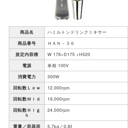
商品名
ハミルトンドリンクミキサー
商品番号
ＨＡＮ－３６
規定内容積
W 178×D175 ×H520
電源
単相 100V
消費電力
300W
回転数Ｌｏｗ
12,000rpm
回転数Ｍｉｄ
19,000rpm
回転数Ｈｉｇ
24,000rpm
ｈ
重量／容器容
5,7kg／0.8ℓ