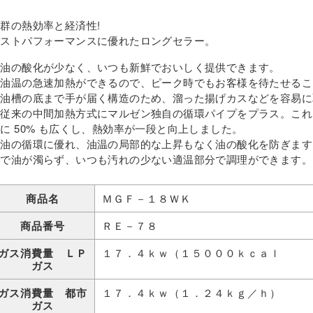
群の熱効率と経済性!
コストパフォーマンスに優れたロングセラー。
・油の酸化が少なく、いつも新鮮でおいしく提供できます。
・油温の急速加熱ができるので、ピーク時でもお客様を待たせるこ
・油槽の底まで手が届く構造のため、溜った揚げカスなどを容易に
・従来の中間加熱方式にマルゼン独自の循環パイプをプラス。これ
に 50% も広くし、熱効率が一段と向上しました。
・油の循環に優れ、油温の局部的な上昇もなく油の酸化を防ぎます
ので油が濁らず、いつも汚れの少ない適温部分で調理ができます。
商品名
ＭＧＦ－１８ＷＫ
商品番号
ＲＥ－７８
ガス消費量 ＬＰ
１７．４ｋｗ（１５０００ｋｃａｌ
ガス
ガス消費量 都市
１７．４ｋｗ（１．２４ｋｇ／ｈ）
ガス