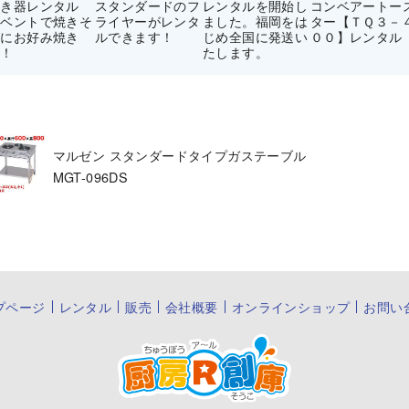
焼き器レンタル
スタンダードのフ
レンタルを開始し
コンベアートー
イベントで焼きそ
ライヤーがレンタ
ました。福岡をは
ター【ＴＱ３－
ばにお好み焼き
ルできます！
じめ全国に発送い
００】レンタル
に！
たします。
マルゼン スタンダードタイプガステーブル
MGT-096DS
プページ
レンタル
販売
会社概要
オンラインショップ
お問い