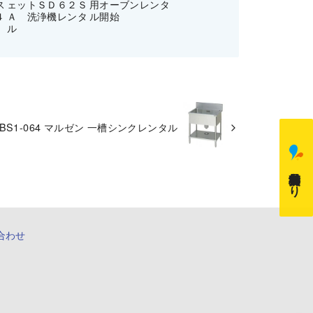
ス
ェットＳＤ６２Ｓ
用オーブンレンタ
４
Ａ 洗浄機レンタ
ル開始
ル
BS1-064 マルゼン 一槽シンクレンタル
無料御見積もり
合わせ