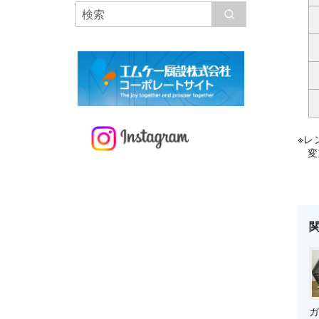
※レ
変動