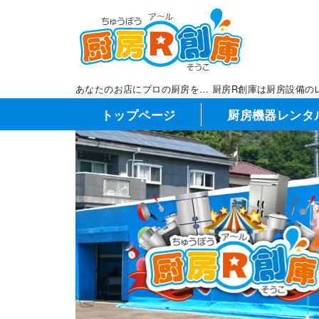
コ
ン
テ
ン
ツ
あなたのお店にプロの厨房を… 厨房R創庫は厨房設備の
へ
トップページ
厨房機器レンタ
移
動