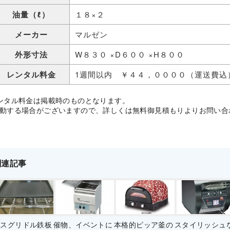
油量（ℓ）
１８×２
メーカー
マルゼン
外形寸法
W８３０ ×D６００ ×H８００
レンタル料金
1週間以内 ￥４４，００００（運送費込
ンタル料金は掲載時のものとなります。
する場合がございますので、詳しくは無料御見積もりよりお問い合
関連記事
ガスグリドル鉄板
催物、イベントに
本格的ピッア釜の
スタイリッシュ