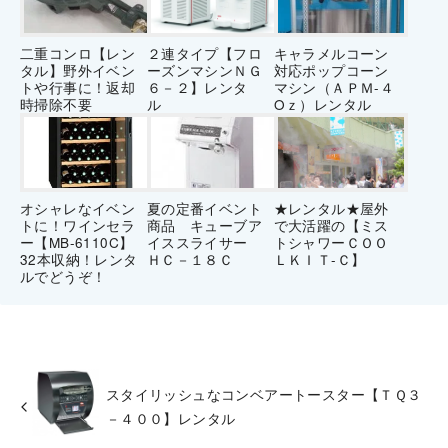
二重コンロ【レン
２連タイプ【フロ
キャラメルコーン
タル】野外イベン
ーズンマシンＮＧ
対応ポップコーン
トや行事に！返却
６－２】レンタ
マシン（ＡＰＭ-４
時掃除不要
ル
Oｚ）レンタル
オシャレなイベン
夏の定番イベント
★レンタル★屋外
トに！ワインセラ
商品 キューブア
で大活躍の【ミス
ー【MB-6110C】
イススライサー
トシャワーＣＯＯ
32本収納！レンタ
ＨＣ－１８Ｃ
ＬＫＩＴ‐Ｃ】
ルでどうぞ！
スタイリッシュなコンベアートースター【ＴＱ３
－４００】レンタル