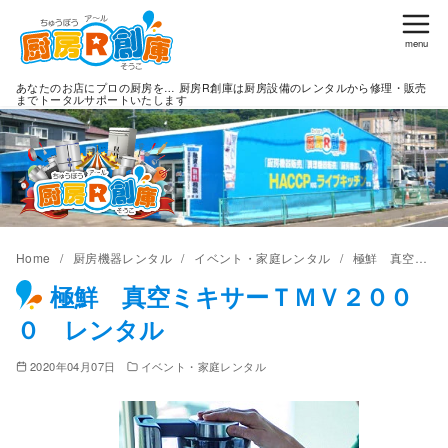
コ
ン
テ
あなたのお店にプロの厨房を… 厨房R創庫は厨房設備のレンタルから修理・販売
ン
までトータルサポートいたします
ツ
へ
移
動
Home
厨房機器レンタル
イベント・家庭レンタル
極鮮 真空ミキサーＴＭＶ２０００ レンタル
極鮮 真空ミキサーＴＭＶ２００
０ レンタル
2020年04月07日
イベント・家庭レンタル