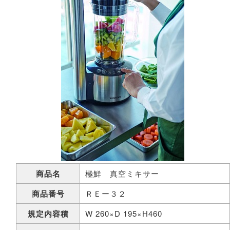
商品名
極鮮 真空ミキサー
商品番号
ＲＥー３２
規定内容積
W 260×D 195×H460