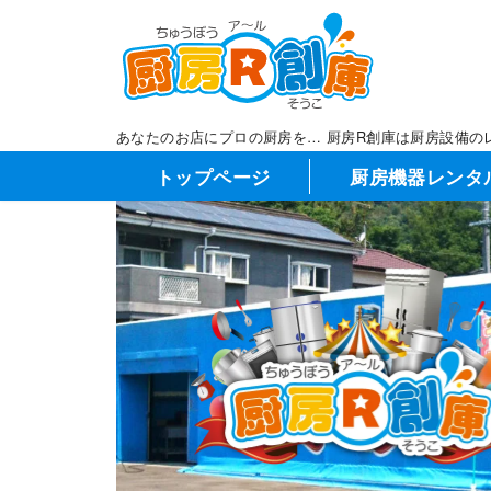
コ
ン
テ
ン
ツ
あなたのお店にプロの厨房を… 厨房R創庫は厨房設備の
へ
トップページ
厨房機器レンタ
移
動