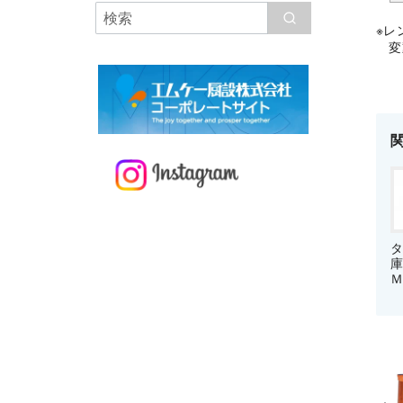
※レ
変動