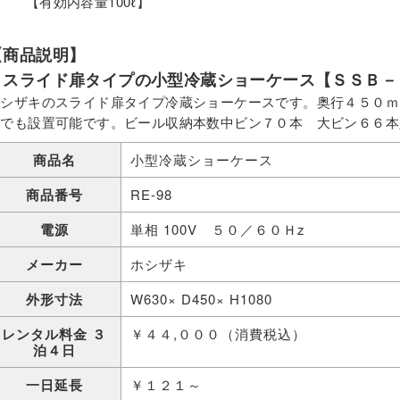
【有効内容量100ℓ】
【商品説明】
スライド扉タイプの小型冷蔵ショーケース【ＳＳＢ－
ホシザキのスライド扉タイプ冷蔵ショーケースです。奥行４５０ｍ
スでも設置可能です。ビール収納本数中ビン７０本 大ビン６６本
商品名
小型冷蔵ショーケース
商品番号
RE-98
電源
単相 100V ５０／６０Ｈz
メーカー
ホシザキ
外形寸法
W630× D450× H1080
レンタル料金 ３
￥４４,０００（消費税込）
泊４日
一日延長
￥１２１～