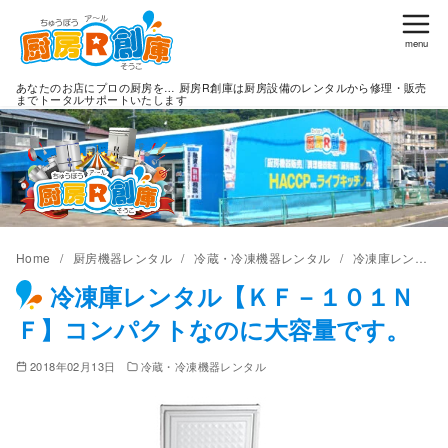
コ
ン
テ
あなたのお店にプロの厨房を… 厨房R創庫は厨房設備のレンタルから修理・販売
ン
までトータルサポートいたします
ツ
へ
移
動
Home
厨房機器レンタル
冷蔵・冷凍機器レンタル
冷凍庫レンタル【ＫＦ－１０１ＮＦ】コンパクトなのに大容量です。
冷凍庫レンタル【ＫＦ－１０１Ｎ
Ｆ】コンパクトなのに大容量です。
2018年02月13日
冷蔵・冷凍機器レンタル