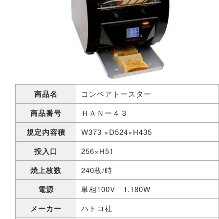
商品名
コンベアトースター
商品番号
ＨＡＮー４３
規定内容積
W373 ×D524×H435
投入口
256×H51
焼上枚数
240枚/時
電源
単相100V 1.180W
メーカー
ハトコ社