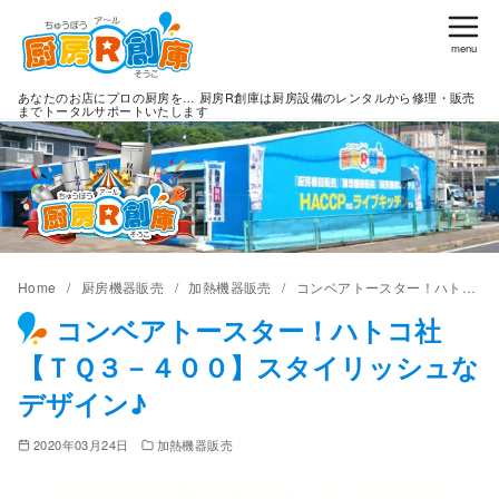
コ
ン
テ
あなたのお店にプロの厨房を… 厨房R創庫は厨房設備のレンタルから修理・販売
ン
までトータルサポートいたします
ツ
へ
移
動
Home
厨房機器販売
加熱機器販売
コンベアトースター！ハトコ社【ＴＱ３－４００】スタイリッシュなデザイン♪
コンベアトースター！ハトコ社
【ＴＱ３－４００】スタイリッシュな
デザイン♪
2020年03月24日
加熱機器販売