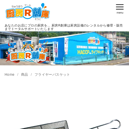
コ
ン
テ
あなたのお店にプロの厨房を… 厨房R創庫は厨房設備のレンタルから修理・販売
ン
までトータルサポートいたします
ツ
へ
移
動
Home
商品
フライヤーバスケット