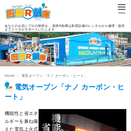
コ
ン
テ
あなたのお店にプロの厨房を… 厨房R創庫は厨房設備のレンタルから修理・販売
ン
までトータルサポートいたします
ツ
へ
移
動
Home
電気オーブン「ナノ カーボン・ヒート」
電気オーブン「ナノ カーボン・ヒ
ート」
機能性と省エネ
ルギーを兼ね備
えた電気上火式