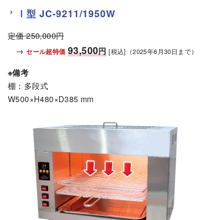
Ⅰ型
JC-9211/1950W
定価 250,000円
93,500
→
円
[税込]
（2025年6月30日まで）
セール超特価
※備考
棚：多段式
W500×H480×D385 mm