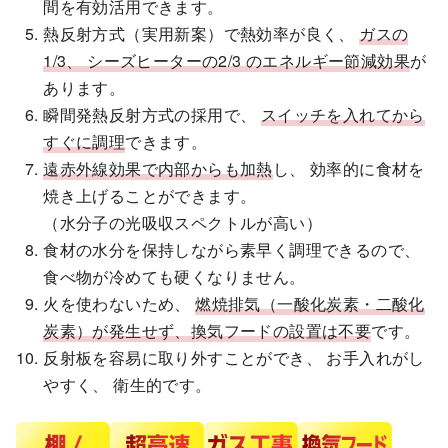
間を有効活用できます。
熱反射方式（実用新案）で熱効率が良く、
ガスの
1/3、 シーズヒーターの2/3 のエネルギー節減効果
が
あります。
瞬間発熱反射方式の採用で、
スイッチを入れてから
すぐに調理
できます。
遠赤外線効果で内部からも加熱
し、 効率的に食材を
焼き上げることができます。
（水分子の光吸収スペクトルが高い）
食材の水分を保持しながら素早く調理できるので、
食べ物が冷めても硬くなりません。
火を使わないため、
燃焼排気（一酸化炭素・二酸化
炭素）が発生せず、換気フードの設置は不要
です。
反射板を容易に取り外すことができ、 お手入れがし
やすく、 衛生的です。