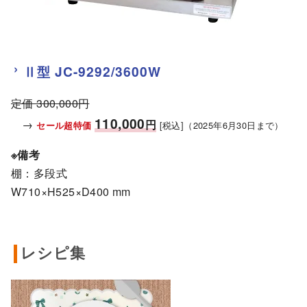
Ⅱ型
JC-9292/3600W
定価 300,000円
110,000
→
円
[税込]（2025年6月30日まで）
セール超特価
※備考
棚：多段式
W710×H525×D400 mm
レシピ集