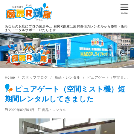
コ
ン
テ
あなたのお店にプロの厨房を… 厨房R創庫は厨房設備のレンタルから修理・販売
ン
までトータルサポートいたします
ツ
へ
移
動
Home
スタッフブログ
商品・レンタル
ピュアゲート（空間ミスト機）短期間レンタルしてきました
ピュアゲート（空間ミスト機）短
期間レンタルしてきました
2022年02月01日
商品・レンタル