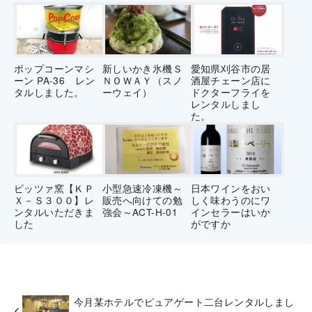
ポップコーンマシ
新しいかき氷機Ｓ
愛知県刈谷市の居
ーン PA-36 レン
ＮＯＷＡＹ（スノ
酒屋チェーン店に
タルしました。
ーウェイ）
ドクターフライを
レンタルしまし
た。
ピッツァ窯【ＫＰ
小型急速冷凍機～
日本ワインをおい
Ｘ－Ｓ３００】レ
販売へ向けての勉
しく味わうのにワ
ンタルいただきま
強会～ACT-H-01
インセラーはいか
した
がですか
今月某ホテルでピュアゲート二台レンタルしまし