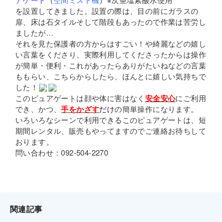
を設置してきました。設置の際は、目の前にガラスの
扉、床は石タイルそして階段もあったので作業は苦労し
ましたが…
それを見た保護者の方からはすごい！や綺麗などの嬉し
い言葉をくださり、実際利用してくださったからは操作
が簡単・便利・これがあったらありがたいねなどの言葉
ももらい、こちらからしたら、ほんとに嬉しい気持ちで
した！
このピュアゲートは顔や体に害はなく
安全安心
にご利用
でき、かつ、
手を
かざす
だけ
の簡単操作になります。
いろいろなシーンで利用できるこのピュアゲートは、短
期間レンタル、販売もやってますのでご連絡お待ちして
おります。
問い合わせ：092-504-2270
関連記事