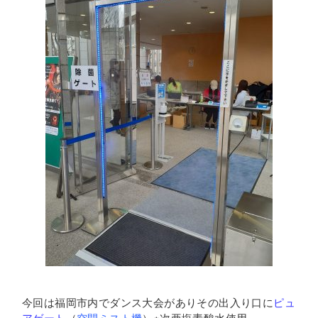
今回は福岡市内でダンス大会がありその出入り口に
ピュ
アゲート
（
空間ミスト機
）※次亜塩素酸水使用