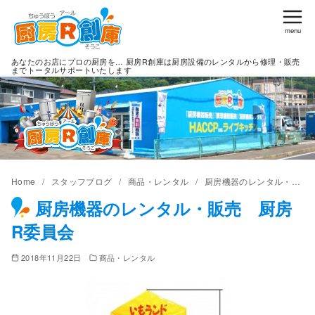
コ
ン
テ
あなたのお店にプロの厨房を… 厨房R創庫は厨房設備のレンタルから修理・販売
ン
までトータルサポートいたします
ツ
へ
移
動
Home
スタッフブログ
商品・レンタル
厨房機器のレンタル・販売 厨房R委員会
厨房機器のレンタル・販売 厨房
R委員会
2018年11月22日
商品・レンタル