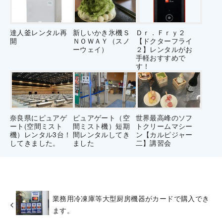
達人釜レンタル再
新しいかき氷機Ｓ
Ｄｒ．Ｆｒｙ２
開
ＮＯＷＡＹ（スノ
【ドクターフライ
ーウェイ）
２】レンタルがお
手軽おすすめで
す！
奈良県にピュアゲ
ピュアゲート（空
世界最高峰のソフ
ート(空間ミスト
間ミスト機）短期
トクリームマシー
機）レンタル3台！
間レンタルしてき
ン【カルピジャー
してきました。
ました
二】講習会
業務用冷凍庫等大型厨房機器がカードで購入でき
ます。