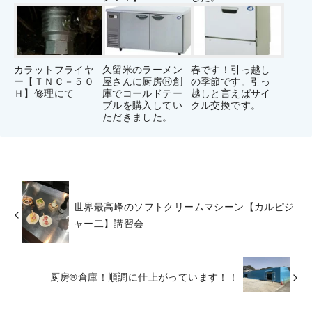
カラットフライヤ
久留米のラーメン
春です！引っ越し
ー【ＴＮＣ－５０
屋さんに厨房Ⓡ創
の季節です。引っ
Ｈ】修理にて
庫でコールドテー
越しと言えばサイ
ブルを購入してい
クル交換です。
ただきました。
世界最高峰のソフトクリームマシーン【カルピジ
ャー二】講習会
厨房®倉庫！順調に仕上がっています！！