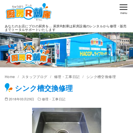
コ
ン
テ
あなたのお店にプロの厨房を… 厨房R創庫は厨房設備のレンタルから修理・販売
ン
までトータルサポートいたします
ツ
へ
移
動
Home
スタッフブログ
修理・工事日記
シンク槽交換修理
シンク槽交換修理
2018年03月29日
修理・工事日記