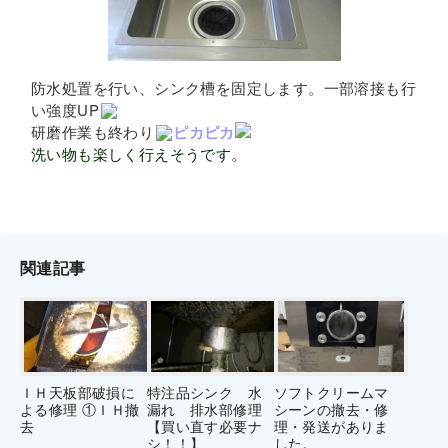
防水処置を行い、シンク槽を固定します。一部溶接も行
い強度UP
研磨作業も終わり
ピカピカ
洗い物も楽しく行えそうです。
関連記事
ＩＨ天板部破損に
特注品シンク 水
ソフトクリームマ
よる修理 ①ＩＨ撤
漏れ 排水部修理
シーンの撤去・修
去
【買い直す必要ナ
理・発送がありま
シ！！】
した。